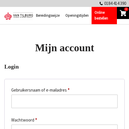
0184 414 390
0
Online
Ga
Bereidingswijze
Openingstijden
bestellen
naar
de
inhoud
Mijn account
Login
Gebruikersnaam of e-mailadres
*
Wachtwoord
*