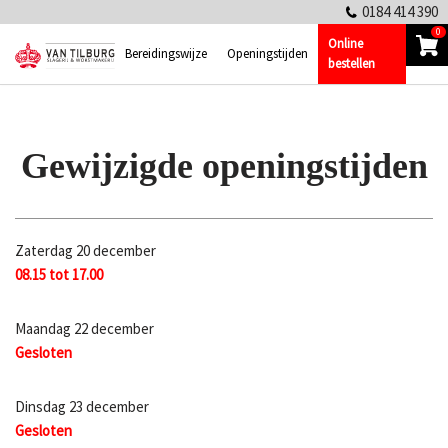
0184 414 390
0
Online
Ga
Bereidingswijze
Openingstijden
bestellen
naar
de
inhoud
Gewijzigde openingstijden
Zaterdag 20 december
08.15 tot 17.00
Maandag 22 december
Gesloten
Dinsdag 23 december
Gesloten