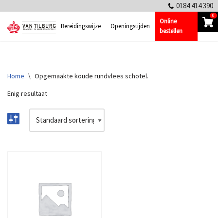
0184 414 390
0
Online
Ga
Bereidingswijze
Openingstijden
bestellen
naar
de
inhoud
Home
\
Opgemaakte koude rundvlees schotel.
Enig resultaat