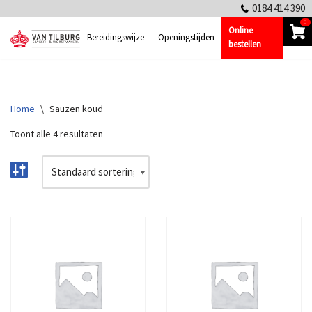
0184 414 390
0
Online
Ga
Bereidingswijze
Openingstijden
bestellen
naar
de
inhoud
Home
\
Sauzen koud
Toont alle 4 resultaten