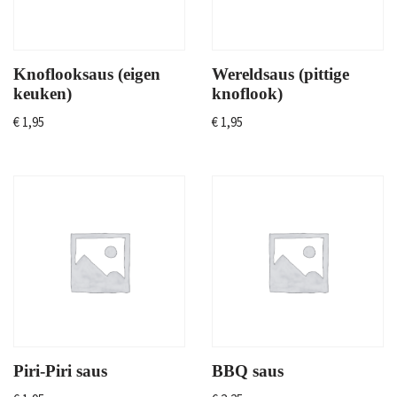
Knoflooksaus (eigen
Wereldsaus (pittige
keuken)
knoflook)
€
1,95
€
1,95
Piri-Piri saus
BBQ saus