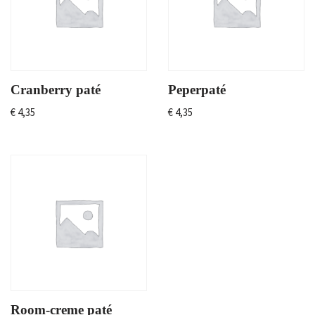
Cranberry paté
Peperpaté
€
4,35
€
4,35
Room-creme paté