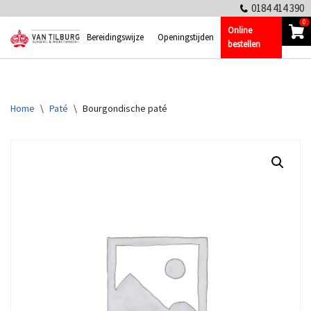
0184 414 390
0
Online
Ga
Bereidingswijze
Openingstijden
bestellen
naar
de
inhoud
Home
\
Paté
\
Bourgondische paté