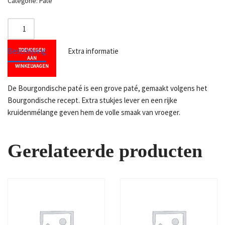
Categorie:
Paté
Beschrijving
Extra informatie
TOEVOEGEN
AAN
WINKELWAGEN
De Bourgondische paté is een grove paté, gemaakt volgens het
Bourgondische recept. Extra stukjes lever en een rijke
kruidenmélange geven hem de volle smaak van vroeger.
Gerelateerde producten