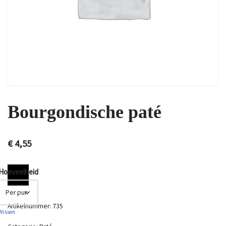
Bourgondische paté
€
4,55
Hoeveelheid
Artikelnummer:
735
Wissen