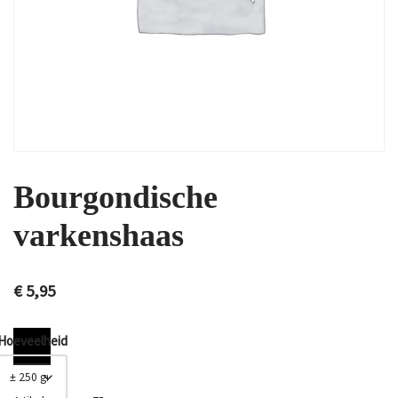
Bourgondische
varkenshaas
€
5,95
Hoeveelheid