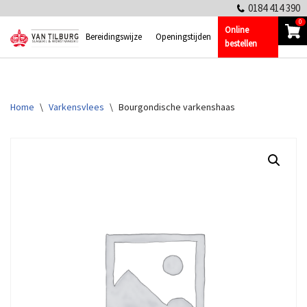
0184 414 390
0
Online
Ga
Bereidingswijze
Openingstijden
bestellen
naar
de
inhoud
Home
\
Varkensvlees
\
Bourgondische varkenshaas