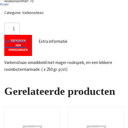
Artikelnummer:
75
Wissen
Categorie:
Varkensvlees
Beschrijving
Extra informatie
TOEVOEGEN
AAN
WINKELWAGEN
Varkenshaas omwikkeld met mager rookspek, en een lekkere
roombotermarinade. ( ± 250 gr. p/st)
Gerelateerde producten