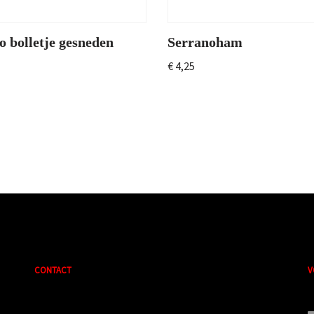
o bolletje gesneden
Serranoham
€
4,25
CONTACT
V