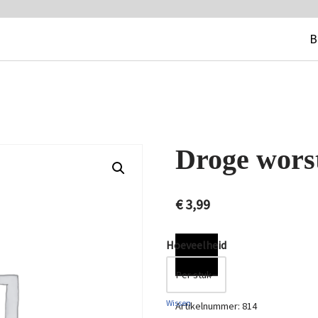
B
Droge wors
€
3,99
Hoeveelheid
Wissen
Artikelnummer:
814