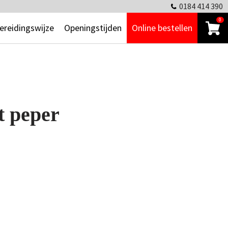
0184 414 390
0
ereidingswijze
Openingstijden
Online bestellen
t peper