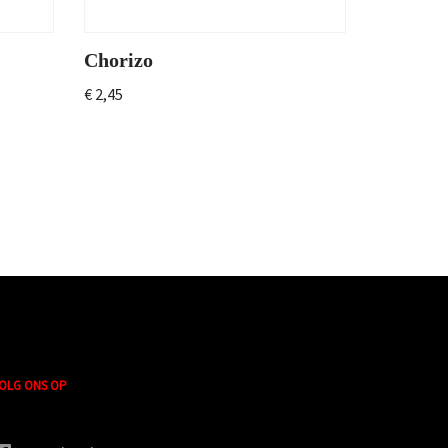
Chorizo
€
2,45
OLG ONS OP