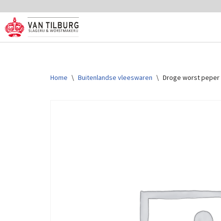
Ga
naar
de
inhoud
Home
\
Buitenlandse vleeswaren
\
Droge worst peper