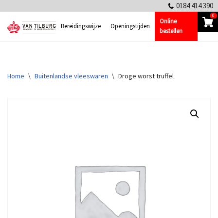
0184 414 390
0
Online
Ga
Bereidingswijze
Openingstijden
bestellen
naar
de
inhoud
Home
\
Buitenlandse vleeswaren
\
Droge worst truffel