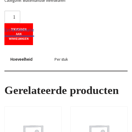
Categorie:
Buitenlandse vleeswaren
Extra informatie
TOEVOEGEN
AAN
WINKELWAGEN
Hoeveelheid
Per stuk
Gerelateerde producten