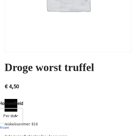
Droge worst truffel
€
4,50
Hoeveelheid
Artikelnummer:
816
Wissen