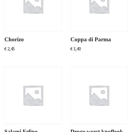
Chorizo
Coppa di Parma
€
2,45
€
3,40
Salami Felino
Droge worst knoflook