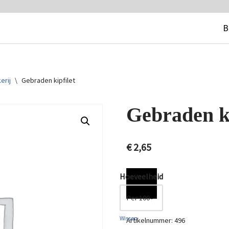
B
erij
\
Gebraden kipfilet
Gebraden ki
€
2,65
Hoeveelheid
Wissen
Artikelnummer:
496