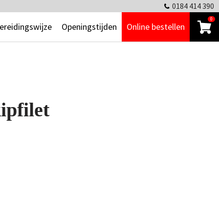
0184 414 390
0
ereidingswijze
Openingstijden
Online bestellen
pfilet