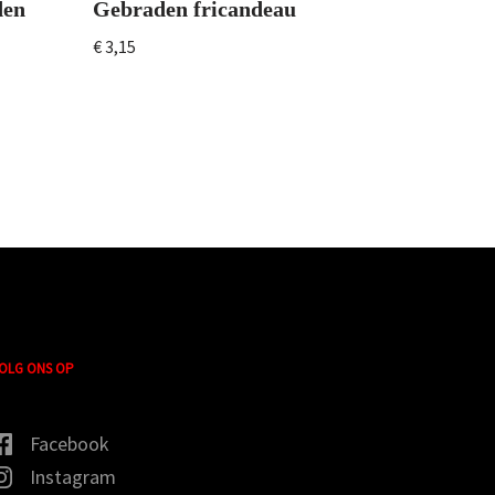
den
Gebraden fricandeau
€
3,15
OLG ONS OP
Facebook
Instagram