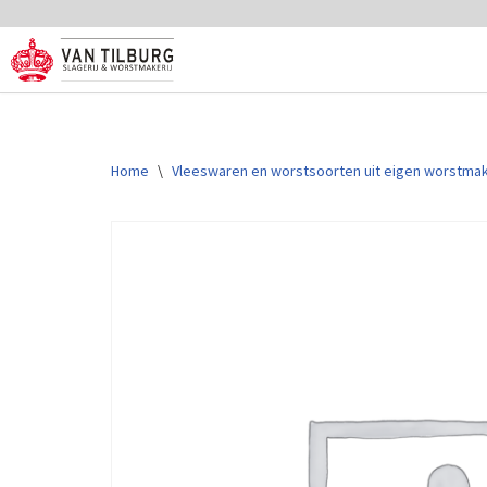
Ga
naar
de
inhoud
Home
\
Vleeswaren en worstsoorten uit eigen worstmak