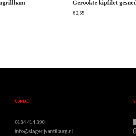
ngrillham
Gerookte kipfilet gesne
€
2,65
CONTACT
V
0184 414 390
info@slagerijvantilburg.nl