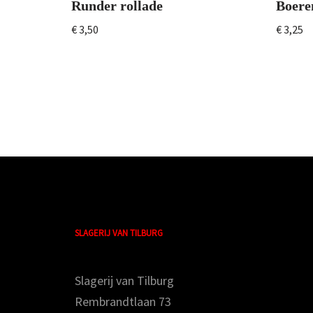
Runder rollade
Boere
€
3,50
€
3,25
SLAGERIJ VAN TILBURG
Slagerij van Tilburg
Rembrandtlaan 73