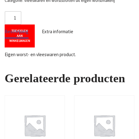
Categorie:
Vleeswaren en worstsoorten uit eigen worstmakerij
Beschrijving
Extra informatie
TOEVOEGEN
AAN
WINKELWAGEN
Eigen worst- en vleeswaren product.
Gerelateerde producten