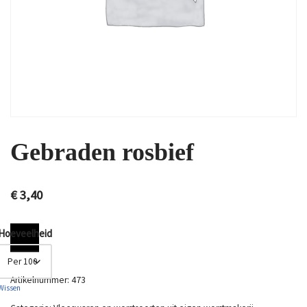
Gebraden rosbief
€
3,40
Hoeveelheid
Artikelnummer:
473
Wissen