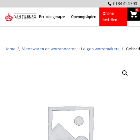
0184 414 390
0
Online
Ga
Bereidingswijze
Openingstijden
bestellen
naar
de
inhoud
Home
\
Vleeswaren en worstsoorten uit eigen worstmakerij
\
Gebrad