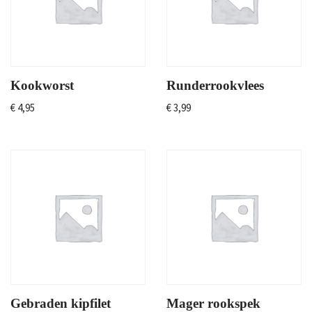
Kookworst
Runderrookvlees
€
4,95
€
3,99
Gebraden kipfilet
Mager rookspek