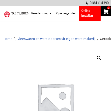
0184 414 390
0
Online
Ga
Bereidingswijze
Openingstijden
bestellen
naar
de
inhoud
Home
\
Vleeswaren en worstsoorten uit eigen worstmakerij
\
Gerookt