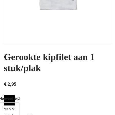
Gerookte kipfilet aan 1
stuk/plak
€
2,95
Hoeveelheid