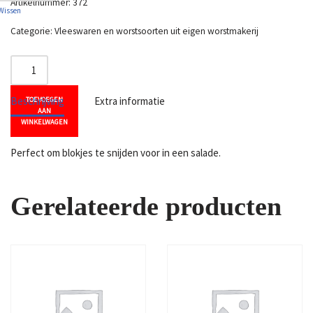
Artikelnummer:
372
Wissen
Categorie:
Vleeswaren en worstsoorten uit eigen worstmakerij
Beschrijving
Extra informatie
TOEVOEGEN
AAN
WINKELWAGEN
Perfect om blokjes te snijden voor in een salade.
Gerelateerde producten