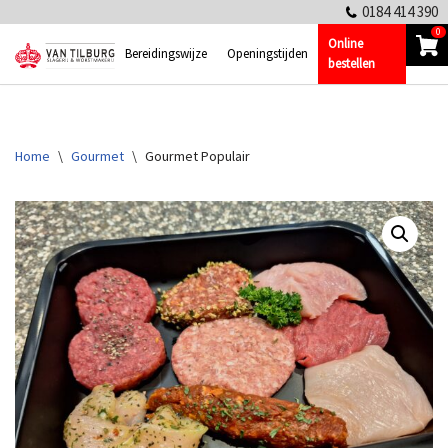
0184 414 390
0
Online
Ga
Bereidingswijze
Openingstijden
bestellen
naar
de
inhoud
Home
\
Gourmet
\
Gourmet Populair