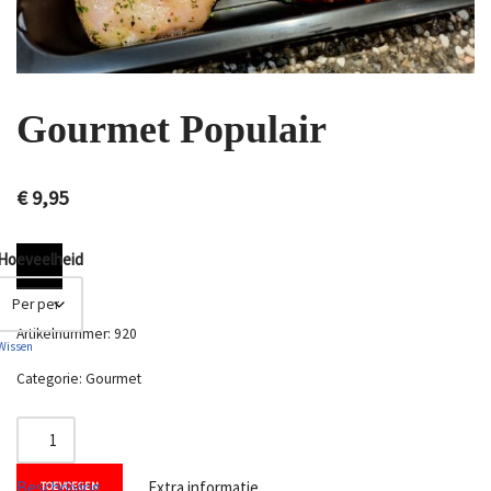
Gourmet Populair
€
9,95
Hoeveelheid
Artikelnummer:
920
Wissen
Categorie:
Gourmet
Beschrijving
Extra informatie
TOEVOEGEN