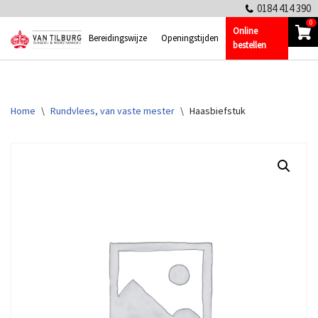
0184 414 390
0
Online
Ga
Bereidingswijze
Openingstijden
bestellen
naar
de
inhoud
Home
\
Rundvlees, van vaste mester
\
Haasbiefstuk