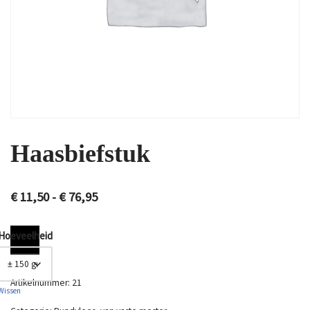
Haasbiefstuk
€
11,50
-
€
76,95
Hoeveelheid
Artikelnummer:
21
Wissen