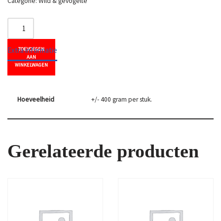
Categorie:
Wild & gevogelte
Extra informatie
TOEVOEGEN
AAN
WINKELWAGEN
Hoeveelheid
+/- 400 gram per stuk.
Gerelateerde producten