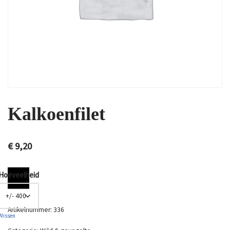
Kalkoenfilet
€
9,20
Hoeveelheid
Artikelnummer:
336
Wissen