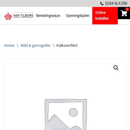
0184 414 390
0
Online
Ga
Bereidingswijze
Openingstijden
bestellen
naar
de
inhoud
Home
\
Wild & gevogelte
\
Kalkoenfilet