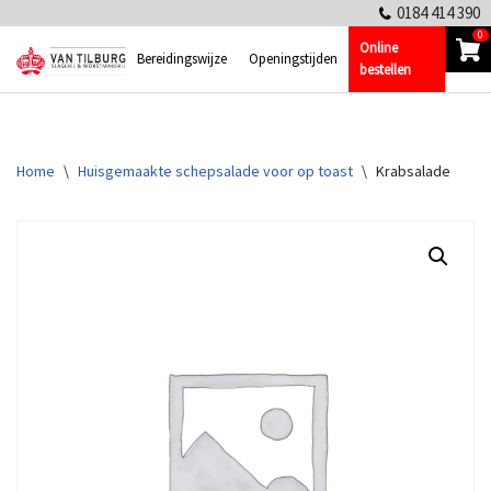
0184 414 390
0
Online
Ga
Bereidingswijze
Openingstijden
bestellen
naar
de
inhoud
Home
\
Huisgemaakte schepsalade voor op toast
\
Krabsalade