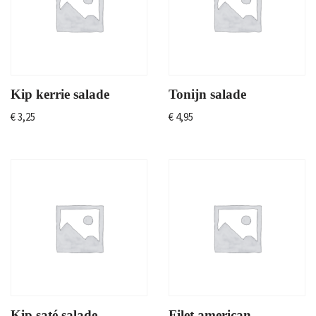
Kip kerrie salade
Tonijn salade
€
3,25
€
4,95
Kip saté salade
Filet american