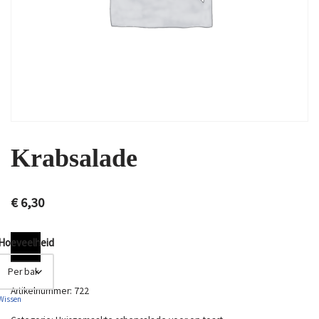
Krabsalade
€
6,30
Hoeveelheid
Artikelnummer:
722
Wissen