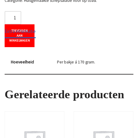
Categorie:
Huisgemaakte schepsalade voor op toast
Extra informatie
TOEVOEGEN
AAN
WINKELWAGEN
Hoeveelheid
Per bakje á 170 gram.
Gerelateerde producten