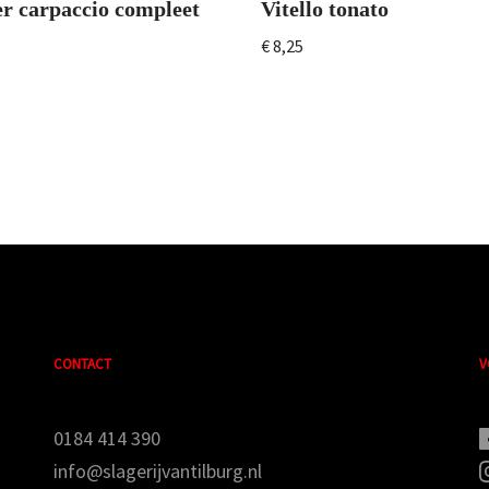
r carpaccio compleet
Vitello tonato
€
8,25
CONTACT
V
0184 414 390
info@slagerijvantilburg.nl