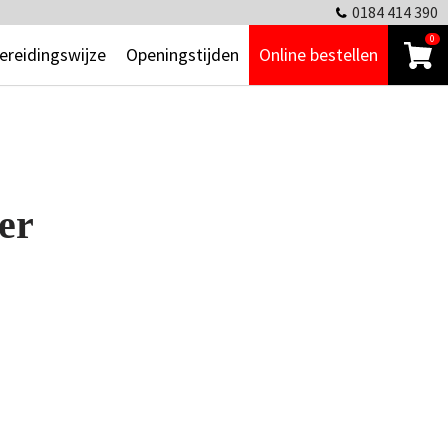
0184 414 390
0
ereidingswijze
Openingstijden
Online bestellen
er