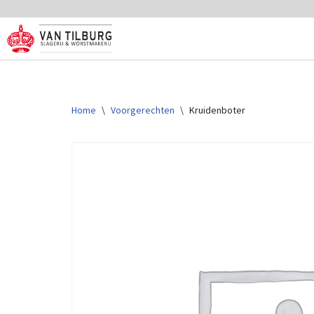
Ga
naar
de
inhoud
Home
\
Voorgerechten
\
Kruidenboter