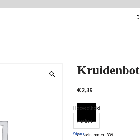
B
Kruidenbot
€
2,39
Hoeveelheid
Wissen
Artikelnummer:
839