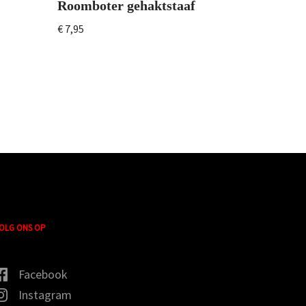
Roomboter gehaktstaaf
€
7,95
OLG ONS OP
Facebook
Instagram