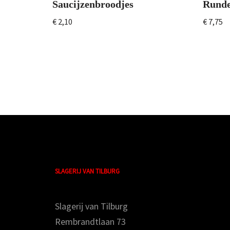
Saucijzenbroodjes
Runde
€
2,10
€
7,75
SLAGERIJ VAN TILBURG
Slagerij van Tilburg
Rembrandtlaan 73