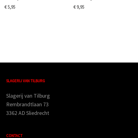
€
5,95
€
9,95
SLAGERIJ VAN TILBURG
Slagerij van Tilburg
Rembrandtlaan 73
3362 AD Sliedrecht
CONTACT