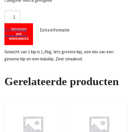
Categorie:
Wild & gevogelte
Beschrijving
Extra informatie
TOEVOEGEN
AAN
WINKELWAGEN
Gewicht van 1 kip is 1,4 kg. Iets grotere kip, een mix van een
gewone kip en een maiskip. Zeer smaakvol.
Gerelateerde producten