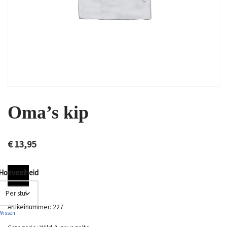
Oma’s kip
€
13,95
Hoeveelheid
Artikelnummer:
227
Wissen