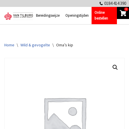
0184 414 390
0
Online
Ga
Bereidingswijze
Openingstijden
bestellen
naar
de
inhoud
Home
\
Wild & gevogelte
\
Oma’s kip