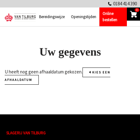
0184 414 390
0
Online
Ga
Bereidingswijze
Openingstijden
bestellen
naar
de
inhoud
Uw gegevens
U heeft nog geen afhaaldatum gekozen.
KIES EEN
AFHAALDATUM
SLAGERIJ VAN TILBURG