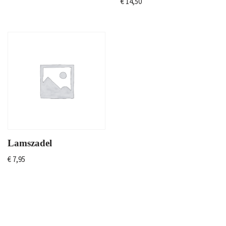
€
14,50
Lamszadel
€
7,95