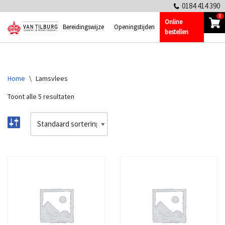
0184 414 390
0
Online
Ga
Bereidingswijze
Openingstijden
bestellen
naar
de
inhoud
Home
\
Lamsvlees
Toont alle 5 resultaten