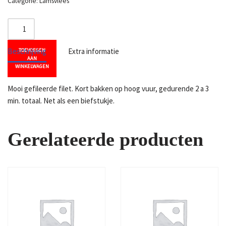
Categorie:
Lamsvlees
Beschrijving
Extra informatie
TOEVOEGEN
AAN
WINKELWAGEN
Mooi gefileerde filet. Kort bakken op hoog vuur, gedurende 2 a 3
min. totaal. Net als een biefstukje.
Gerelateerde producten