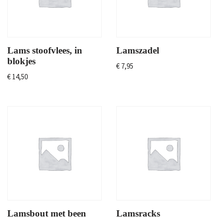
Lams stoofvlees, in
Lamszadel
blokjes
€
7,95
€
14,50
Lamsbout met been
Lamsracks