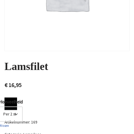
Lamsfilet
€
16,95
Hoeveelheid
Artikelnummer:
169
Wissen