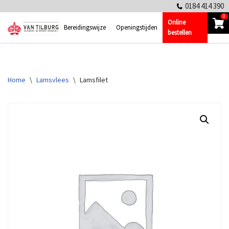
0184 414 390
0
Online
Ga
Bereidingswijze
Openingstijden
bestellen
naar
de
inhoud
Home
\
Lamsvlees
\
Lamsfilet