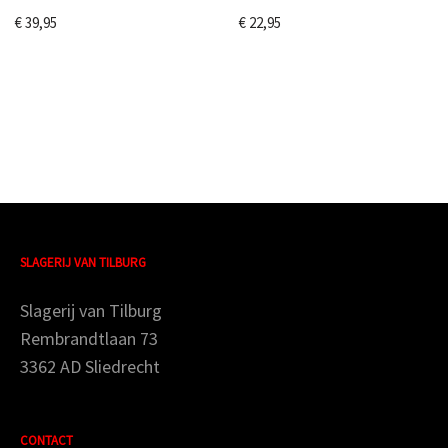
€
39,95
€
22,95
SLAGERIJ VAN TILBURG
Slagerij van Tilburg
Rembrandtlaan 73
3362 AD Sliedrecht
CONTACT