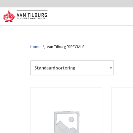
Ga
naar
de
inhoud
Home
\
van Tilburg 'SPECIALS'