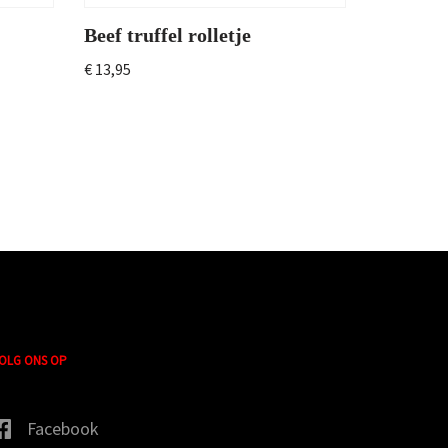
Beef truffel rolletje
€
13,95
OLG ONS OP
Facebook