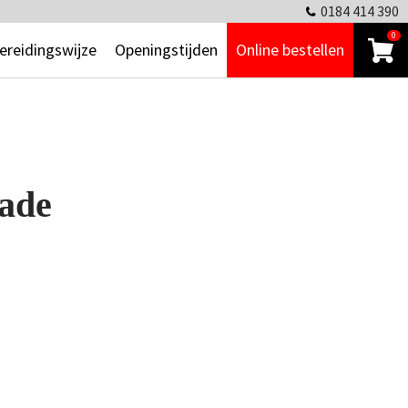
0184 414 390
0
ereidingswijze
Openingstijden
Online bestellen
lade