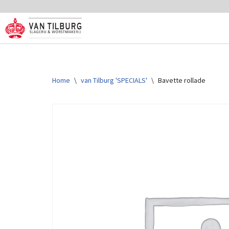
Ga
naar
de
inhoud
Home
\
van Tilburg 'SPECIALS'
\
Bavette rollade