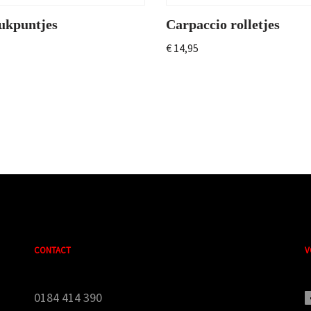
tukpuntjes
Carpaccio rolletjes
€
14,95
CONTACT
V
0184 414 390