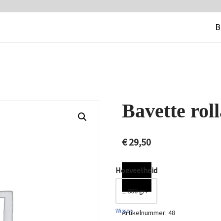
B
Bavette rol
€
29,50
Hoeveelheid
Wissen
Artikelnummer:
48