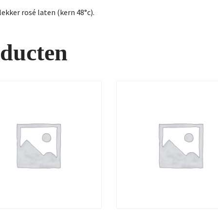
ekker rosé laten (kern 48°c).
oducten