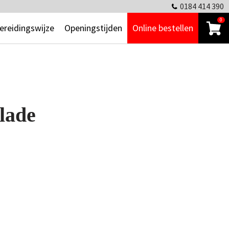
0184 414 390
0
ereidingswijze
Openingstijden
Online bestellen
llade