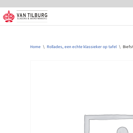
Ga
naar
de
inhoud
Home
\
Rollades, een echte klassieker op tafel
\
Biefs