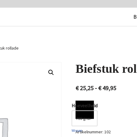
B
tuk rollade
Biefstuk ro
€
25,25
-
€
49,95
Hoeveelheid
Wissen
Artikelnummer:
102