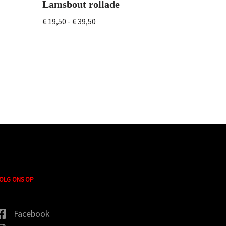
Lamsbout rollade
€
19,50
-
€
39,50
OLG ONS OP
Facebook