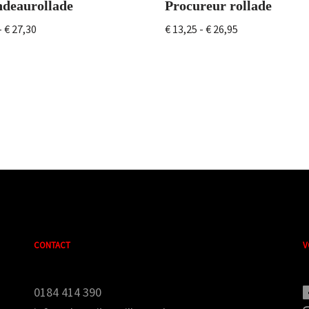
ndeaurollade
Procureur rollade
-
€
27,30
€
13,25
-
€
26,95
CONTACT
V
0184 414 390