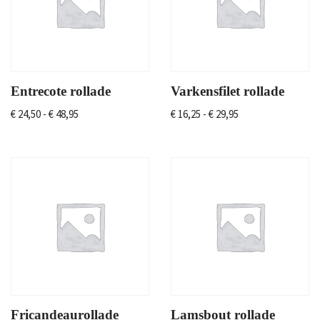
Entrecote rollade
Varkensfilet rollade
€
24,50
-
€
48,95
€
16,25
-
€
29,95
Fricandeaurollade
Lamsbout rollade