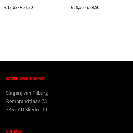
€
13,65
-
€
27,30
€
19,50
-
€
39,50
SLAGERIJ VAN TILBURG
Slagerij van Tilburg
Rembrandtlaan 73
3362 AD Sliedrecht
CONTACT