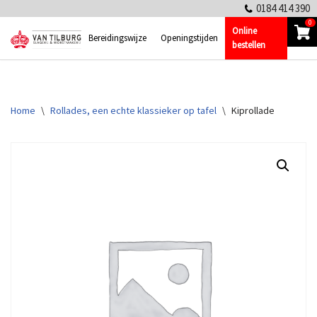
0184 414 390
0
Online
Ga
Bereidingswijze
Openingstijden
bestellen
naar
de
inhoud
Home
\
Rollades, een echte klassieker op tafel
\
Kiprollade