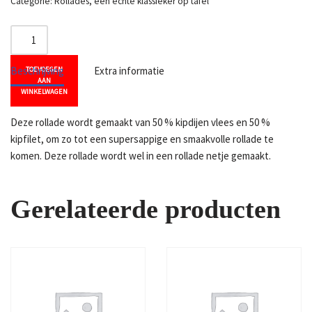
Categorie:
Rollades, een echte klassieker op tafel
Beschrijving
Extra informatie
TOEVOEGEN
AAN
WINKELWAGEN
Deze rollade wordt gemaakt van 50 % kipdijen vlees en 50 %
kipfilet, om zo tot een supersappige en smaakvolle rollade te
komen. Deze rollade wordt wel in een rollade netje gemaakt.
Gerelateerde producten