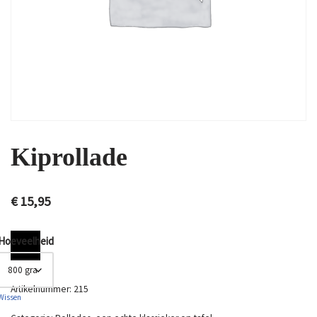
Kiprollade
€
15,95
Hoeveelheid
Artikelnummer:
215
Wissen