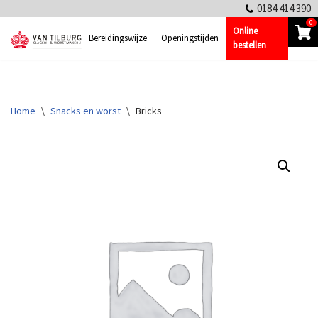
0184 414 390
0
Online
Ga
Bereidingswijze
Openingstijden
bestellen
naar
de
inhoud
Home
\
Snacks en worst
\
Bricks