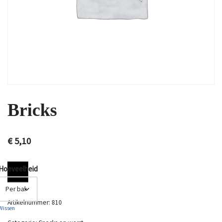
Bricks
€
5,10
Hoeveelheid
Artikelnummer:
810
Wissen