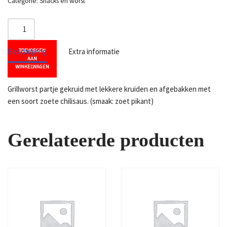
Categorie:
Snacks en worst
Beschrijving
Extra informatie
TOEVOEGEN
AAN
WINKELWAGEN
Grillworst partje gekruid met lekkere kruiden en afgebakken met
een soort zoete chilisaus. (smaak: zoet pikant)
Gerelateerde producten