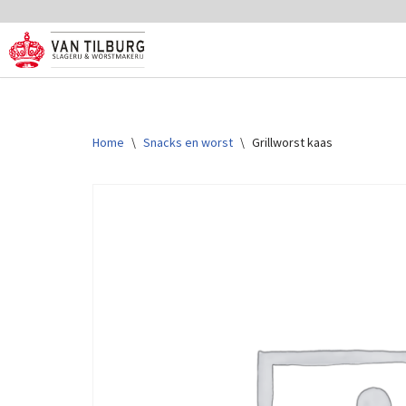
Ga
naar
de
inhoud
Home
\
Snacks en worst
\
Grillworst kaas