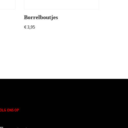
Borrelboutjes
€
3,95
OLG ONS OP