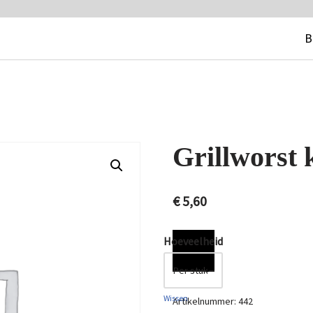
B
Grillworst 
€
5,60
Hoeveelheid
Wissen
Artikelnummer:
442