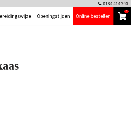
0184 414 390
0
ereidingswijze
Openingstijden
Online bestellen
kaas