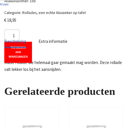
Artikelnummer:
100
Wissen
Categorie:
Rollades, een echte klassieker op tafel
€
18,95
Beschrijving
Extra informatie
TOEVOEGEN
AAN
WINKELWAGEN
Malse rollade die helemaal gaar gemaakt mag worden. Deze rollade
valt lekker los bij het aansnijden.
Gerelateerde producten