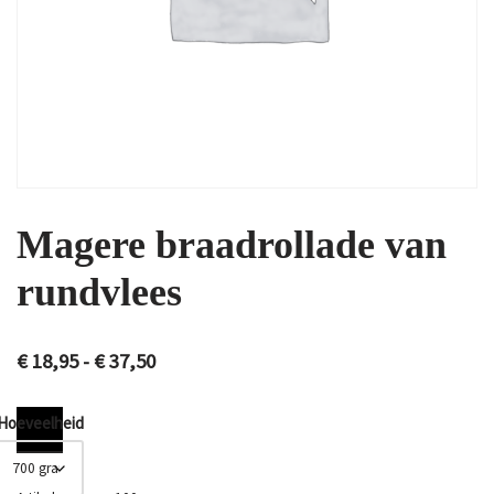
Magere braadrollade van
rundvlees
€
18,95
-
€
37,50
Hoeveelheid