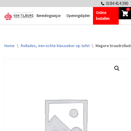
0184 414 390
0
Online
Ga
Bereidingswijze
Openingstijden
bestellen
naar
de
inhoud
Home
\
Rollades, een echte klassieker op tafel
\
Magere braadrollad