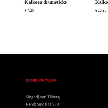
Kalkoen drumsticks
Kalko
€
7,25
€
15,95
SLAGERIJ VAN TILBURG
Slagerij van Tilburg
Rembrandtlaan 73