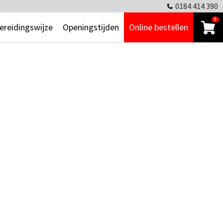
0184 414 390
0
ereidingswijze
Openingstijden
Online bestellen