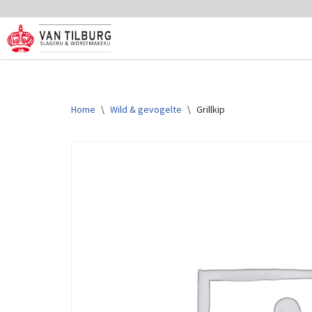
Ga
naar
de
inhoud
Home
\
Wild & gevogelte
\
Grillkip