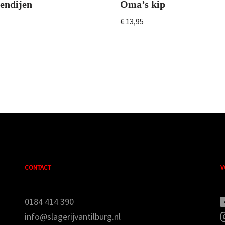
endijen
Oma’s kip
€
13,95
CONTACT
V
0184 414 390
info@slagerijvantilburg.nl