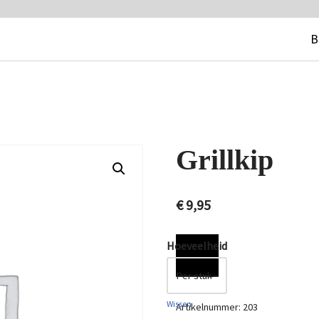
B
Grillkip
€
9,95
Hoeveelheid
Wissen
Artikelnummer:
203